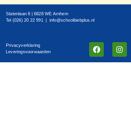
Statenlaan 8 | 6828 WE Arnhem
Tel (026) 20 22 991 |
info@schoolbiebplus.nl
Privacyverklaring
Leveringsvoorwaarden